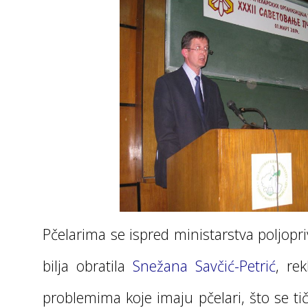
Pčelarima se ispred ministarstva poljopri
bilja obratila
Snežana Savčić-Petrić
, re
problemima koje imaju pčelari, što se tič