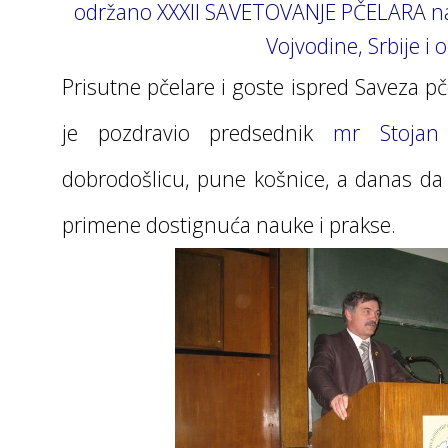
održano XXXII SAVETOVANJE PČELARA na k
Vojvodine, Srbije i 
Prisutne pčelare i goste ispred Saveza pč
je pozdravio predsednik
mr Stojan 
dobrodošlicu, pune košnice, a danas da 
primene dostignuća nauke i prakse.