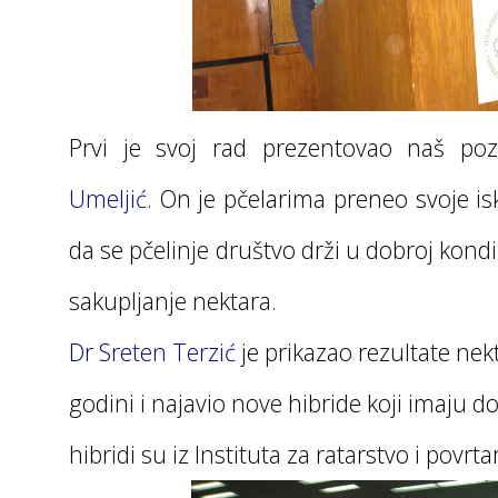
Prvi je svoj rad prezentovao naš pozn
Umeljić
. On je pčelarima preneo svoje i
da se pčelinje društvo drži u dobroj kondi
sakupljanje nektara.
Dr Sreten Terzić
je prikazao rezultate nek
godini i najavio nove hibride koji imaju do
hibridi su iz Instituta za ratarstvo i povrt