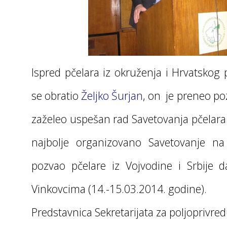
Ispred pčelara iz okruženja i Hrvatskog 
se obratio
Željko Šurjan
, on je preneo po
zaželeo uspešan rad Savetovanja pčelara. 
najbolje organizovano Savetovanje na 
pozvao pčelare iz Vojvodine i Srbije
Vinkovcima (14.-15.03.2014. godine).
Predstavnica Sekretarijata za poljoprivre