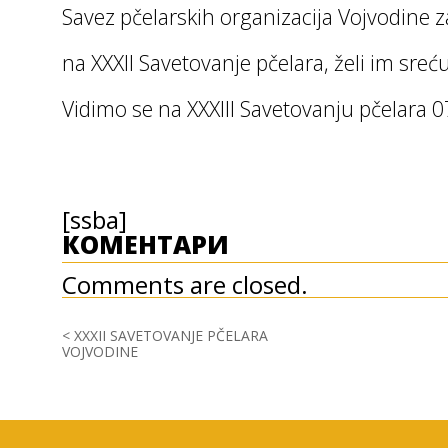
Savez pčelarskih organizacija Vojvodine za
na XXXII Savetovanje pčelara, želi im sre
Vidimo se na XXXIII Savetovanju pčelara 
[ssba]
КОМЕНТАРИ
Comments are closed.
<
XXXII SAVETOVANJE PČELARA
VOJVODINE