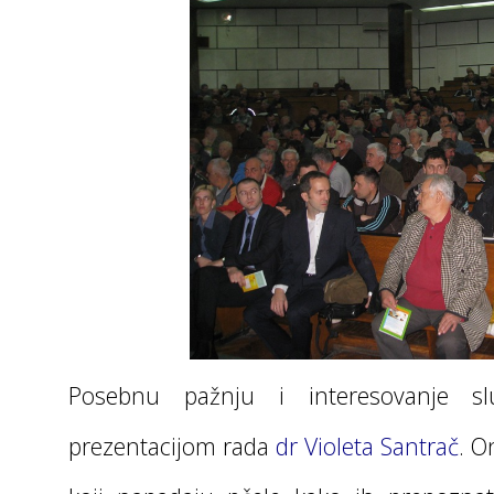
Posebnu pažnju i interesovanje sl
prezentacijom rada
dr Violeta Santrač
. O