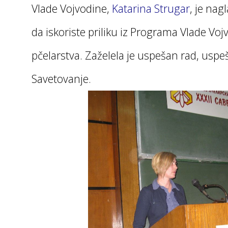
Vlade Vojvodine,
Katarina Strugar
, je nag
da iskoriste priliku iz Programa Vlade Voj
pčelarstva. Zaželela je uspešan rad, uspe
Savetovanje.