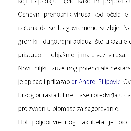
koji napadaju pčele kako ih prepoznati
Osnovni prenosnik virusa kod pčela je 
računa da se blagovremeno suzbije. Na 
gromki i dugotrajni aplauz, što ukazuje 
pristupom i objašnjenjima u vezi virusa.
Novu biljku izuzetnog potencijala nektara
je opisao i prikazao
dr Andrej Pilipović
. O
brzog prirasta biljne mase i predviđaju d
proizvodnju biomase za sagorevanje.
Hol poljoprivrednog fakulteta je bio