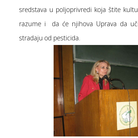
sredstava u poljoprivredi koja štite kult
razume i da će njihova Uprava da uči
stradaju od pesticida.