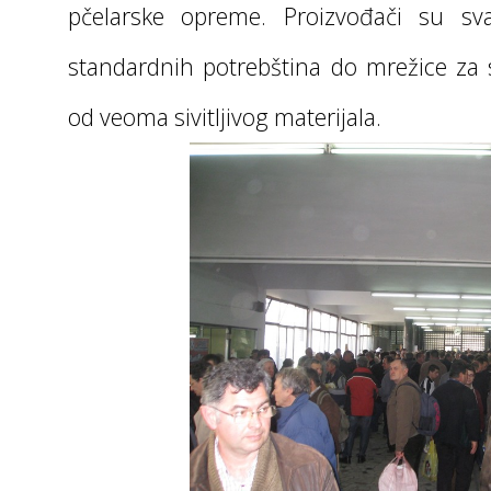
pčelarske opreme. Proizvođači su s
standardnih potrebština do mrežice za 
od veoma sivitljivog materijala.