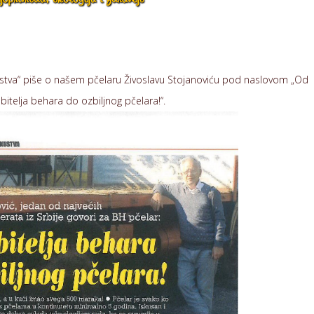
kustva“ piše o našem pčelaru Živoslavu Stojanoviću pod naslovom „Od
ubitelja behara do ozbiljnog pčelara!“
.