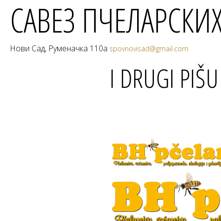
САВЕЗ ПЧЕЛАРСКИ
Нови Сад, Руменачка 110а
spovnovisad@gmail.com
I DRUGI PIŠ