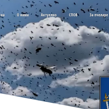
тна
О нама
Актуелно
СПОВ
За пчеларе