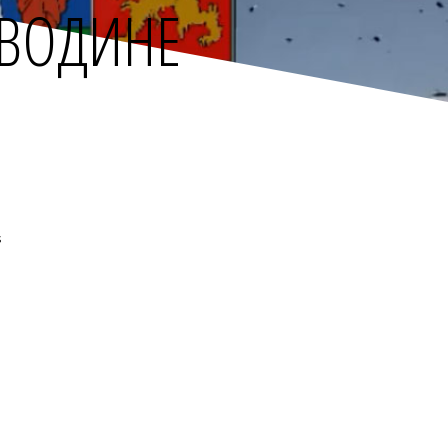
ЈВОДИНЕ
.
s