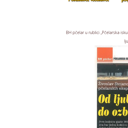
BH pčelar u rublici „Pčelarska is
lj