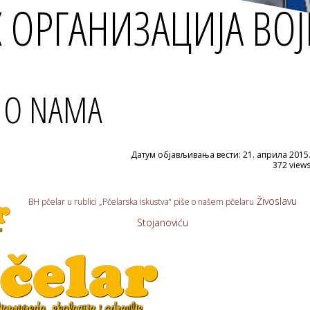
Х ОРГАНИЗАЦИЈА ВО
U O NAMA
Датум објављивања вести:
21. априла 2015
372 view
Živoslavu
BH pčelar u rublici „Pčelarska iskustva“ piše o našem pčelaru
Stojanoviću